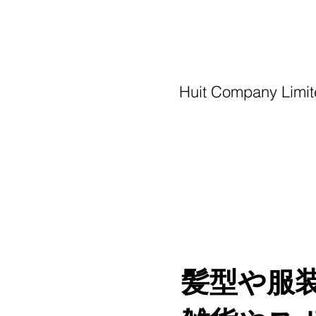
Huit Company Limi
huit-web
髪型や服